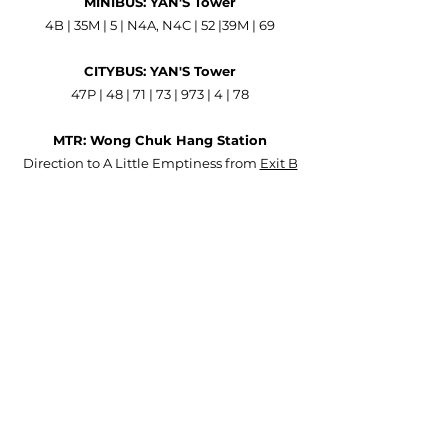
MINIBUS: YAN'S Tower
4B | 35M | 5 | N4A, N4C | 52 |39M | 69
CITYBUS: YAN'S Tower
47P | 48 | 71 | 73 | 973 | 4 | 78
MTR: Wong Chuk Hang Station
Direction to A Little Emptiness from
Exit B
https://www.youtube.com/watch?
v=c7tIRtB75x4
BY CA
R
Direction to A L
i
ttle Emptiness
https://www.youtube.com/watch?
v=uI9jTJMAIDI