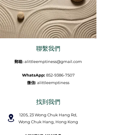
聯繫我們
alittleemptiness@gmail.com
郵箱:
WhatsApp:
852-9386-7507
微信:
​alittleemptiness
​找到我們
1205, 23 Wong Chuk Hang Rd,
Wong Chuk Hang, Hong Kong